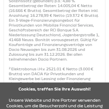
Sollzinssatz (gebunden) p.a.: 4,88 %.
Gesamtbetrag der Raten: 14.005,04 € Netto
(16.666 € Brutto). Gesamtbetrag der Raten inkl.
Anzahlung: 16.278,99 € Netto (19.372 € Brutto).
Ein 3-Wege-Finanzierungsangebot für
Privatkunden von Mobilize Financial Services,
Geschäftsbereich der RCI Banque S.A.
Niederlassung Deutschland, Jagenbergstraße 1,
41468 Neuss. Bonität vorausgesetzt. Gültig für
Kaufanträge und Finanzierungsverträge von
Dacia Neuwagen bis zum 31.08.2026 und
Zulassung bis zum 31.12.2026. Bei allen
teilnehmenden Dacia Partnern.
2
Elektrobonus i.H.v. 2521.01 € Netto (3.000 €
Brutto) von DACIA für Privatkunden und
Kleingewerbe bei Leasing oder Finanzierung
eines Dacia Spring Neuwagen über Mobilize
Financial Services. Gültig im Zeitraum bis zum
Cookies, treffen Sie Ihre Auswahl!
31.08.2026 (solange der Vorrat reicht) und
Zulassung bis 31.12.2026. Der Dacia
Unsere Website und ihre Partner verwenden
Elektrobonus wird in das Leasing- oder
Cookies, um die Besucherzahl und die Leistung
1
Finanzierungsangebot einkalkuliert.
2100,84 €