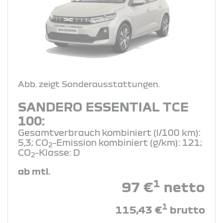
Abb. zeigt Sonderausstattungen.
SANDERO ESSENTIAL TCE
100:
Gesamtverbrauch kombiniert (l/100 km):
5,3; CO
-Emission kombiniert (g/km): 121;
2
CO
-Klasse: D
2
ab mtl.
1
97 €
netto
1
115,43 €
brutto