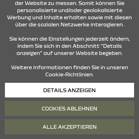
der Website zu messen. Somit können Sie
Netto (2.500 € Brutto) Dacia Elektrobonus bei
personalisierte und/oder geolokalisierte
Barkauf. Der Elektrobonus von Dacia ist
Werbung und Inhalte erhalten sowie mit diesen
unabhängig von der Gewährung der staatlichen
Elektroprämie (Ausstattung Essential aktuell
über die sozialen Netzwerke interagieren.
nicht mehr verfügbar).
Sie können die Einstellungen jederzeit ändern,
indem Sie sich in den Abschnitt "Details
anzeigen" auf unserer Website begeben.
AUSSTATTUNG
Weitere Informationen finden Sie in unseren
Cookie-Richtlinien.
15-Zoll-Stahlräder mit Radvollblende in
Schwarz/Stahlgrau
DETAILS ANZEIGEN
Einstiegsleisten vorne
Front- und Heckschürze im SV-Look,
COOKIES ABLEHNEN
schwarz mit grauen Designapplikationen
ALLE AKZEPTIEREN
Klimaanlage (manuell) mit Pollenfilter