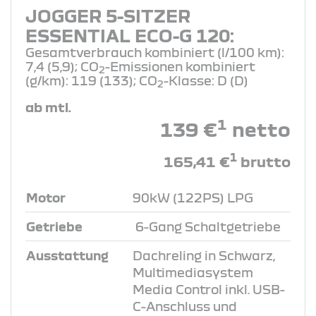
JOGGER 5-SITZER
ESSENTIAL ECO-G 120:
Gesamtverbrauch kombiniert (l/100 km):
7,4 (5,9); CO
-Emissionen kombiniert
2
(g/km): 119 (133); CO
-Klasse: D (D)
2
ab mtl.
1
139 €
netto
1
165,41 €
brutto
Motor
90kW (122PS) LPG
Getriebe
6-Gang Schaltgetriebe
Ausstattung
Dachreling in Schwarz,
Multimediasystem
Media Control inkl. USB-
C-Anschluss und