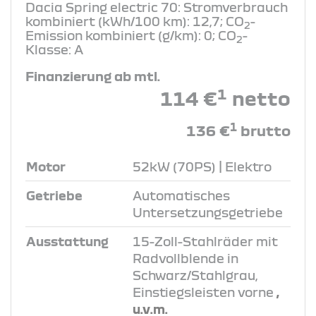
Dacia Spring electric 70: Stromverbrauch
kombiniert (kWh/100 km): 12,7; CO
-
2
Emission kombiniert (g/km): 0; CO
-
2
Klasse: A
Finanzierung ab mtl.
1
114 €
netto
1
136 €
brutto
Motor
52kW (70PS) | Elektro
Getriebe
Automatisches
Untersetzungsgetriebe
Ausstattung
15-Zoll-Stahlräder mit
Radvollblende in
Schwarz/Stahlgrau,
Einstiegsleisten vorne
,
u.v.m.