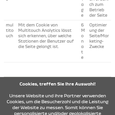
a
ch zum
g
Betrieb
e
der Seite
mul
Mit dem Cookie von
6
Optimier
tito
Multitouch Analytics lässt
M
ung der
uch
sich erkennen, über welche
o
Seite/Mar
Stationen der Benutzer auf
n
keting-
die Seite gelangt ist.
a
Zwecke
t
e
COOKIEEINSTELLUNGEN
Cookies, treffen Sie Ihre Auswahl!
Unsere Website und ihre Partner verwenden
Cookies, um die Besucherzahl und die Leistung
der Website zu messen. Somit können Sie
KONTAKT & ANFAHRT
personalisierte und/oder geolokalisierte