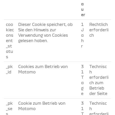
a
u
er
coo
Dieser Cookie speichert, ob
1
Rechtlich
kiec
Sie den Hinweis zur
J
erforderli
ons
Verwendung von Cookies
a
ch
ent
gelesen haben.
h
_st
r
atu
s
_pk
Cookies zum Betrieb von
3
Technisc
_id
Matomo
1
h
T
erforderli
a
ch zum
g
Betrieb
e
der Seite
_pk
Cookie zum Betrieb von
3
Technisc
_se
Matomo
1
h
s
T
erforderli